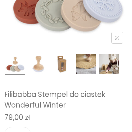
i
o
n
Filibabba Stempel do ciastek
Wonderful Winter
79,00
zł