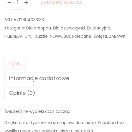
DODAJ DO KOSZYKA
i
l
SKU:
5712804033133
o
Kategorie:
Dla chłopca
,
Dla dziewczynki
,
Edukacyjne
,
ś
FILIBABBA
,
Gry i puzzle
,
NOWOŚCI
,
Polecane
,
Święta
,
ZABAWKI
ć
F
i
Opis
l
i
Informacje dodatkowe
b
a
Opinie (0)
b
b
Świąteczne wypieki czas zacząć!
a
S
Dzięki fantastycznemu stemplowi do ciastek Filibabba bez
t
wysiłku upieczesz najpiękniejsze ciasteczka.