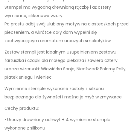
e
Stempel ma wygodną drewnianą rączkę i aż cztery
m
wymienne, silikonowe wzory.
p
Po prostu odbij swój ulubiony motyw na ciasteczkach przed
e
pieczeniem, a wkrótce cały dom wypełni się
l
zachwycającym aromatem uroczych smakołyków.
d
Zestaw stempli jest idealnym uzupełnieniem zestawu
o
fartuszka i czapki dla małego piekarza i zawiera cztery
c
urocze wizerunki: Wiewiórka Sonja, Niedźwiedź Polarny Polly,
i
płatek śniegu i wieniec.
a
Wymienne stemple wykonane zostały z silikonu
s
bezpiecznego dla żywności i można je myć w zmywarce.
t
e
Cechy produktu:
k
• Uroczy drewniany uchwyt + 4 wymienne stemple
W
wykonane z silikonu
o