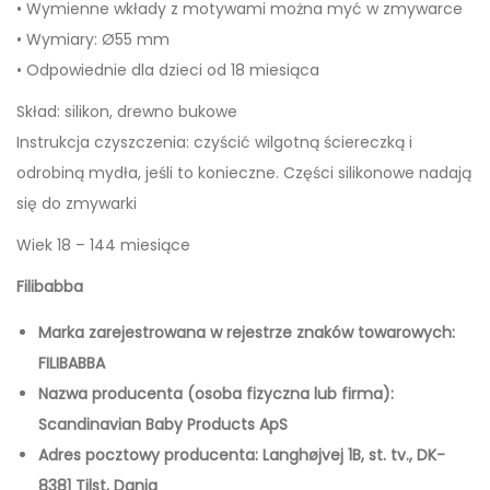
• Wymienne wkłady z motywami można myć w zmywarce
n
• Wymiary: Ø55 mm
d
• Odpowiednie dla dzieci od 18 miesiąca
e
Skład: silikon, drewno bukowe
r
Instrukcja czyszczenia: czyścić wilgotną ściereczką i
f
odrobiną mydła, jeśli to konieczne. Części silikonowe nadają
u
się do zmywarki
l
W
Wiek 18 – 144 miesiące
i
Filibabba
n
t
Marka zarejestrowana w rejestrze znaków towarowych:
e
FILIBABBA
r
Nazwa producenta (osoba fizyczna lub firma):
Scandinavian Baby Products ApS
Adres pocztowy producenta: Langhøjvej 1B, st. tv., DK-
8381 Tilst, Dania