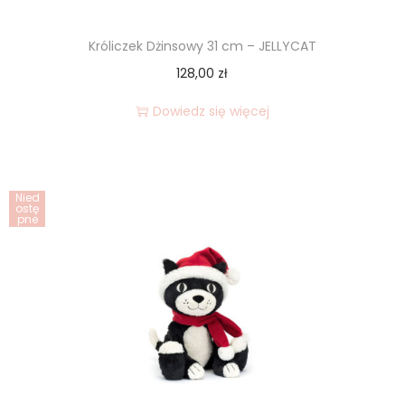
Króliczek Dżinsowy 31 cm – JELLYCAT
128,00
zł
Dowiedz się więcej
Nied
ostę
pne