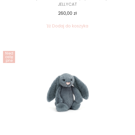
JELLYCAT
260,00
zł
Dodaj do koszyka
Nied
ostę
pne