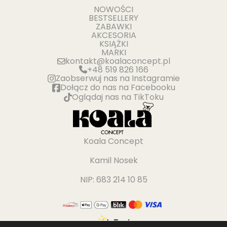
NOWOŚCI
BESTSELLERY
ZABAWKI
AKCESORIA
KSIĄŻKI
MARKI
kontakt@koalaconcept.pl
+48 519 826 166
Zaobserwuj nas na Instagramie
Dołącz do nas na Facebooku
Oglądaj nas na TikToku
Koala Concept
Kamil Nosek
NIP: 683 214 10 85