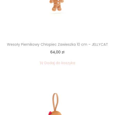
i
o
n
Wesoły Piernikowy Chłopiec Zawieszka 10 cm – JELLYCAT
64,00
zł
Dodaj do koszyka