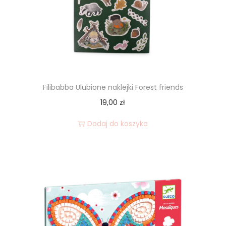
i
o
n
Filibabba Ulubione naklejki Forest friends
19,00
zł
Dodaj do koszyka