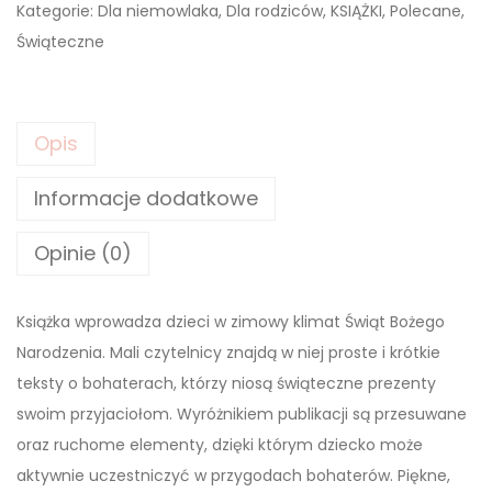
Kategorie:
Dla niemowlaka
,
Dla rodziców
,
KSIĄŻKI
,
Polecane
,
ś
Świąteczne
ć
W
E
Opis
S
O
Informacje dodatkowe
Ł
A
Opinie (0)
Z
I
Książka wprowadza dzieci w zimowy klimat Świąt Bożego
M
Narodzenia. Mali czytelnicy znajdą w niej proste i krótkie
A
teksty o bohaterach, którzy niosą świąteczne prezenty
.
swoim przyjaciołom. Wyróżnikiem publikacji są przesuwane
Z
oraz ruchome elementy, dzięki którym dziecko może
A
aktywnie uczestniczyć w przygodach bohaterów. Piękne,
B