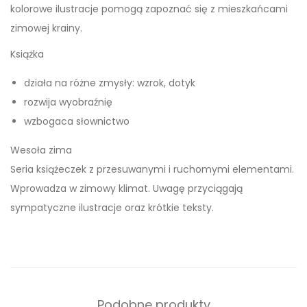
kolorowe ilustracje pomogą zapoznać się z mieszkańcami
A
zimowej krainy.
W
Y
Książka
N
działa na różne zmysły: wzrok, dotyk
A
rozwija wyobraźnię
Ś
wzbogaca słownictwo
N
I
Wesoła zima
E
Seria książeczek z przesuwanymi i ruchomymi elementami.
G
Wprowadza w zimowy klimat. Uwagę przyciągają
U
sympatyczne ilustracje oraz krótkie teksty.
Podobne produkty