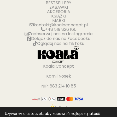
BESTSELLERY
ZABAWKI
AKCESORIA
KSIĄŻKI
MARKI
kontakt@koalaconcept.pl
+48 519 826 166
Zaobserwuj nas na Instagramie
Dołącz do nas na Facebooku
Oglądaj nas na TikToku
Koala Concept
Kamil Nosek
NIP: 683 214 10 85
Używamy ciasteczek, aby zapewnić najlepszą jakość