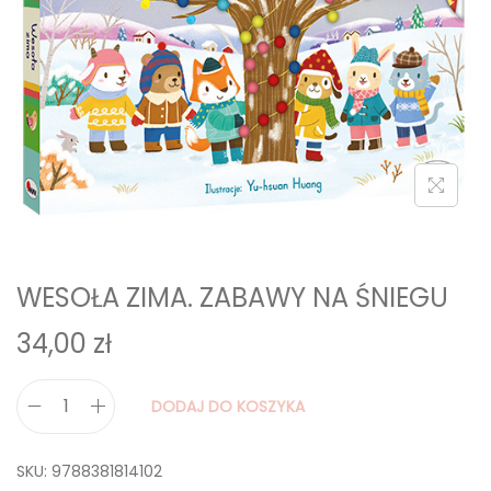
i
o
n
WESOŁA ZIMA. ZABAWY NA ŚNIEGU
34,00
zł
DODAJ DO KOSZYKA
i
l
SKU:
9788381814102
o