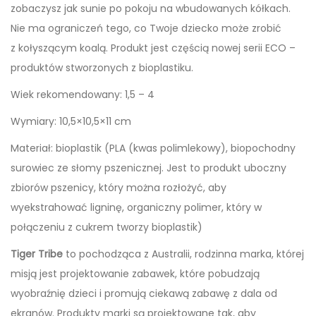
zobaczysz jak sunie po pokoju na wbudowanych kółkach.
Nie ma ograniczeń tego, co Twoje dziecko może zrobić
z kołyszącym koalą. Produkt jest częścią nowej serii ECO –
produktów stworzonych z bioplastiku.
Wiek rekomendowany: 1,5 – 4
Wymiary: 10,5×10,5×11 cm
Materiał: bioplastik (PLA (kwas polimlekowy), biopochodny
surowiec ze słomy pszenicznej. Jest to produkt uboczny
zbiorów pszenicy, który można rozłożyć, aby
wyekstrahować ligninę, organiczny polimer, który w
połączeniu z cukrem tworzy bioplastik)
Tiger Tribe
to pochodząca z Australii, rodzinna marka, której
misją jest projektowanie zabawek, które pobudzają
wyobraźnię dzieci i promują ciekawą zabawę z dala od
ekranów. Produkty marki są projektowane tak, aby