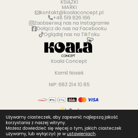
KSIĄŻKI
MARKI
kontakt@koalaconcept.pl
+48 519 826 166
Zaobserwuj nas na Instagramie
Dołącz do nas na Facebooku
Oglądaj nas na TikToku
Koala Concept
Kamil Nosek
NIP: 683 214 10 85
Używamy ciasteczek, aby zapewnić najlepszą jakość
korzystania z naszej witryny.
Możesz dowiedzieć się więcej o tym, jakich ciasteczek
używamy, lub wyłączyć je w
ustawieniach
.