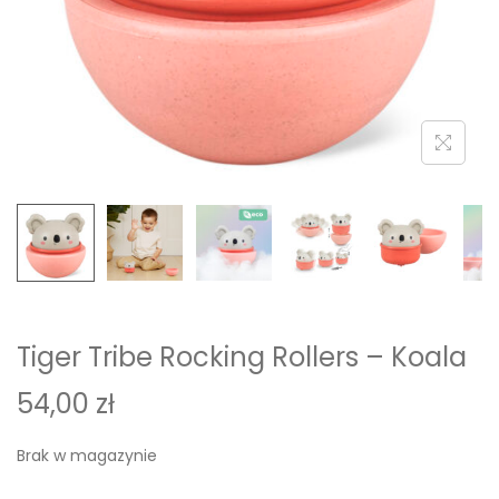
i
o
n
Tiger Tribe Rocking Rollers – Koala
54,00
zł
Brak w magazynie