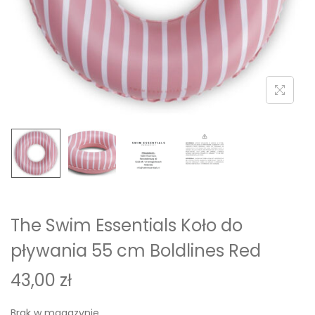
i
o
n
The Swim Essentials Koło do
pływania 55 cm Boldlines Red
43,00
zł
Brak w magazynie