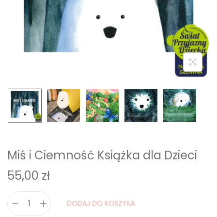
i
o
n
Miś i Ciemność Książka dla Dzieci
55,00
zł
DODAJ DO KOSZYKA
i