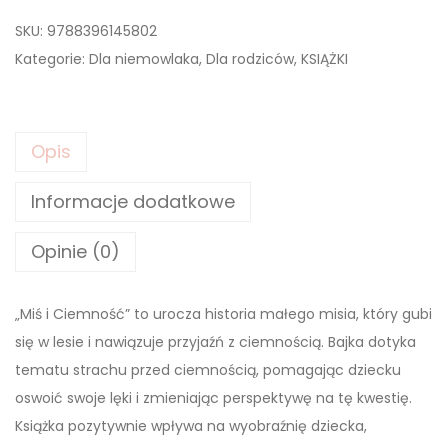
l
SKU:
9788396145802
o
Kategorie:
Dla niemowlaka
,
Dla rodziców
,
KSIĄŻKI
ś
ć
M
Opis
i
ś
Informacje dodatkowe
i
C
Opinie (0)
i
e
„Miś i Ciemność” to urocza historia małego misia, który gubi
m
się w lesie i nawiązuje przyjaźń z ciemnością. Bajka dotyka
n
tematu strachu przed ciemnością, pomagając dziecku
o
oswoić swoje lęki i zmieniając perspektywę na tę kwestię.
ś
Książka pozytywnie wpływa na wyobraźnię dziecka,
ć