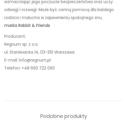
wzmacniając jego poczucie bezpieczeństwa oraz uczy
K
odwagi i rozwagi. Może być cenną pomocą dla każdego
s
rodzica i malucha w zapewnieniu spokojnego snu.
i
marka Rabbit & Friends
ą
ż
Producent:
k
Regnum sp. z o.o.
a
ul. Staniewicka 14, 03-310 Warszawa
d
E-mail:
info@regnum.pl
l
Telefon: +48 693 722 093
a
D
z
i
e
c
Podobne produkty
i