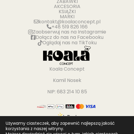
ZABAWKI
AKCESORIA
KSIĄŻKI
MARKI
kontakt@koalaconcept.pl
+48 519 826 166
Zaobserwuj nas na Instagramie
Dołącz do nas na Facebooku
Oglądaj nas na TikToku
Koala Concept
Kamil Nosek
NIP: 683 214 10 85
Używamy ciasteczek, aby zapewnić najlepszą jakość
korzystania z naszej witryny.