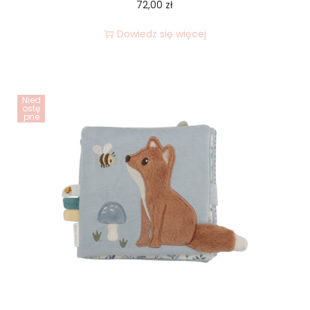
72,00
zł
Dowiedz się więcej
Nied
ostę
pne