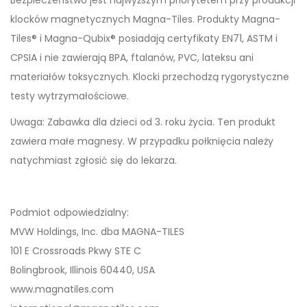
Bezpieczeństwo jest najwyższym priorytetem przy produkcji
klocków magnetycznych Magna-Tiles. Produkty Magna-
Tiles® i Magna-Qubix® posiadają certyfikaty EN71, ASTM i
CPSIA i nie zawierają BPA, ftalanów, PVC, lateksu ani
materiałów toksycznych. Klocki przechodzą rygorystyczne
testy wytrzymałościowe.
Uwaga: Zabawka dla dzieci od 3. roku życia. Ten produkt
zawiera małe magnesy. W przypadku połknięcia należy
natychmiast zgłosić się do lekarza.
Podmiot odpowiedzialny:
MVW Holdings, Inc. dba MAGNA-TILES
101 E Crossroads Pkwy STE C
Bolingbrook, Illinois 60440, USA
www.magnatiles.com