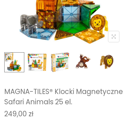
i
o
n
MAGNA-TILES® Klocki Magnetyczne
Safari Animals 25 el.
249,00
zł