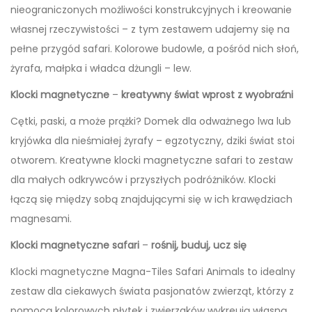
nieograniczonych możliwości konstrukcyjnych i kreowanie
własnej rzeczywistości – z tym zestawem udajemy się na
pełne przygód safari. Kolorowe budowle, a pośród nich słoń,
żyrafa, małpka i władca dżungli – lew.
Klocki magnetyczne
–
kreatywny świat wprost z wyobraźni
Cętki, paski, a może prążki? Domek dla odważnego lwa lub
kryjówka dla nieśmiałej żyrafy – egzotyczny, dziki świat stoi
otworem. Kreatywne klocki magnetyczne safari to zestaw
dla małych odkrywców i przyszłych podróżników. Klocki
łączą się między sobą znajdującymi się w ich krawędziach
magnesami.
Klocki magnetyczne safari
–
rośnij, buduj, ucz się
Klocki magnetyczne Magna-Tiles Safari Animals to idealny
zestaw dla ciekawych świata pasjonatów zwierząt, którzy z
pomocą kolorowych płytek i zwierzaków wykreują własną