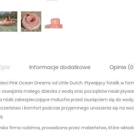
Opis
Informacje dodatkowe
Opinie (0
zieci Pink Ocean Dreams od Little Dutch. Pływający fotelik w for
do oswajania małego dziecka z wodą oraz początków nauki pływan
na nóżki zabezpieczające malucha przed zsunięciem się do wo
eczeństwo i komfort podczas przyjemnego unoszenia się na wod
ą.
erska firma rodzinna, prowadzona przez małżeństwo, które wkład