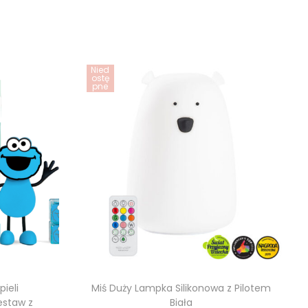
Nied
ostę
pne
pieli
Miś Duży Lampka Silikonowa z Pilotem
estaw z
Biała