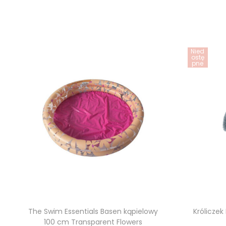
Nied
ostę
pne
The Swim Essentials Basen kąpielowy
Królicze
100 cm Transparent Flowers