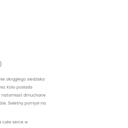
)
mie okrągłego siedziska
ia. Koło posiada
dy, natomiast dmuchane
zie. Świetny pomysł na
a całe serce w