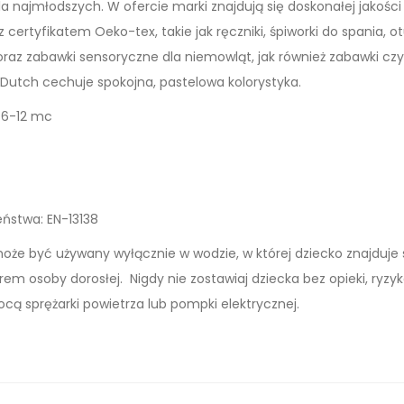
a najmłodszych. W ofercie marki znajdują się doskonałej jakości
 certyfikatem Oeko-tex, takie jak ręczniki, śpiworki do spania, o
raz zabawki sensoryczne dla niemowląt, jak również zabawki cz
e Dutch cechuje spokojna, pastelowa kolorystyka.
 6-12 mc
ństwa: EN-13138
oże być używany wyłącznie w wodzie, w której dziecko znajduje 
em osoby dorosłej. Nigdy nie zostawiaj dziecka bez opieki, ryzyk
 sprężarki powietrza lub pompki elektrycznej.