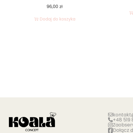
96,00
zł
Dodaj do koszyka
kontakt
+48 519 
Zaobserw
Dołącz 