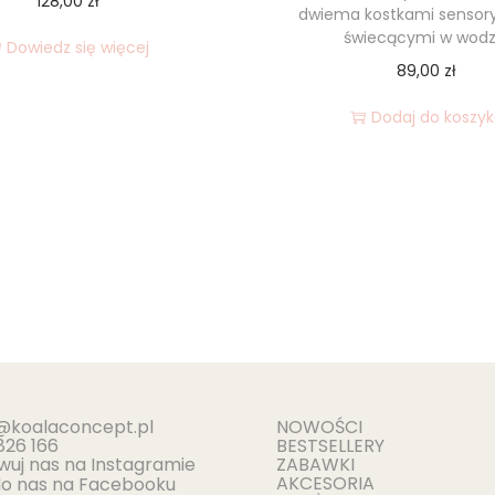
128,00
zł
dwiema kostkami sensor
świecącymi w wodz
Dowiedz się więcej
89,00
zł
Dodaj do koszy
@koalaconcept.pl
NOWOŚCI
826 166
BESTSELLERY
uj nas na Instagramie
ZABAWKI
AKCESORIA
do nas na Facebooku