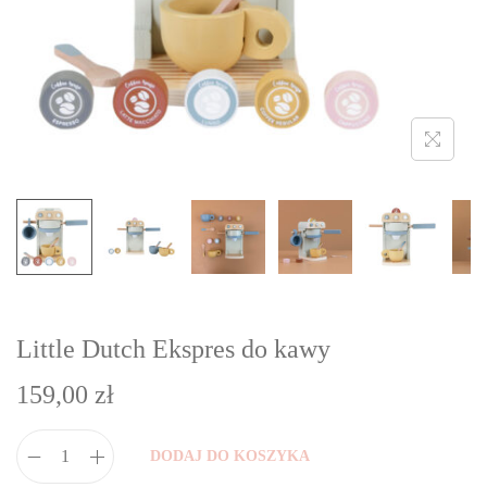
i
o
n
Little Dutch Ekspres do kawy
159,00
zł
DODAJ DO KOSZYKA
i