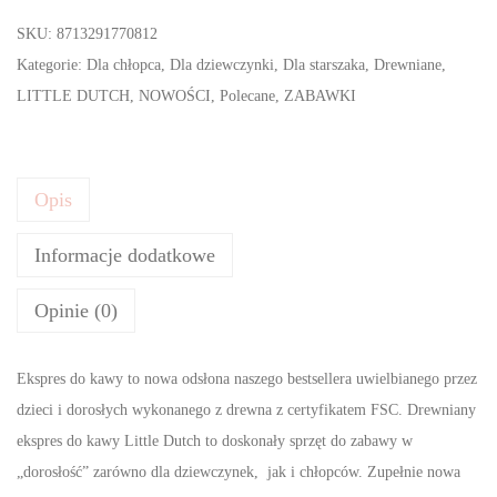
l
SKU:
8713291770812
o
Kategorie:
Dla chłopca
,
Dla dziewczynki
,
Dla starszaka
,
Drewniane
,
ś
LITTLE DUTCH
,
NOWOŚCI
,
Polecane
,
ZABAWKI
ć
L
i
Opis
t
t
Informacje dodatkowe
l
e
Opinie (0)
D
u
Ekspres do kawy to nowa odsłona naszego bestsellera uwielbianego przez
t
dzieci i dorosłych wykonanego z drewna z certyfikatem FSC. Drewniany
c
ekspres do kawy Little Dutch to doskonały sprzęt do zabawy w
h
„dorosłość” zarówno dla dziewczynek, jak i chłopców. Zupełnie nowa
E