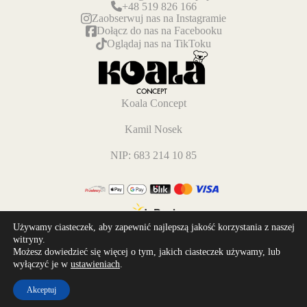
+48 519 826 166
Zaobserwuj nas na Instagramie
Dołącz do nas na Facebooku
Oglądaj nas na TikToku
Koala Concept
Kamil Nosek
NIP: 683 214 10 85
Używamy ciasteczek, aby zapewnić najlepszą jakość korzystania z naszej
witryny.
Możesz dowiedzieć się więcej o tym, jakich ciasteczek używamy, lub
wyłączyć je w
ustawieniach
.
Akceptuj
Wszelkie prawa zastrzeżone © 2026