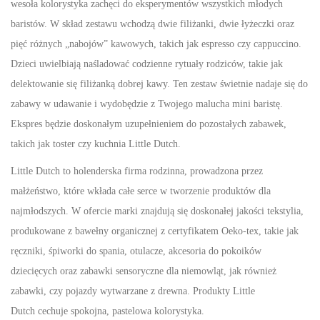
wesoła kolorystyka zachęci do eksperymentów wszystkich młodych
k
baristów. W skład zestawu wchodzą dwie filiżanki, dwie łyżeczki oraz
s
pięć różnych „nabojów” kawowych, takich jak espresso czy cappuccino.
p
Dzieci uwielbiają naśladować codzienne rytuały rodziców, takie jak
r
delektowanie się filiżanką dobrej kawy. Ten zestaw świetnie nadaje się do
e
zabawy w udawanie i wydobędzie z Twojego malucha mini baristę.
s
Ekspres będzie doskonałym uzupełnieniem do pozostałych zabawek,
d
takich jak toster czy kuchnia Little Dutch.
o
k
Little Dutch to holenderska firma rodzinna, prowadzona przez
a
małżeństwo, które wkłada całe serce w tworzenie produktów dla
w
najmłodszych. W ofercie marki znajdują się doskonałej jakości tekstylia,
y
produkowane z bawełny organicznej z certyfikatem Oeko-tex, takie jak
ręczniki, śpiworki do spania, otulacze, akcesoria do pokoików
dziecięcych oraz zabawki sensoryczne dla niemowląt, jak również
zabawki, czy pojazdy wytwarzane z drewna. Produkty Little
Dutch cechuje spokojna, pastelowa kolorystyka.