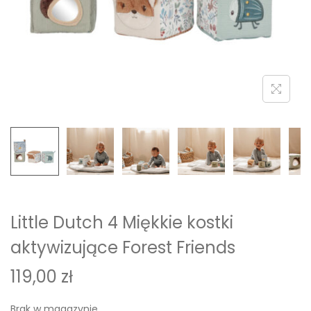
i
o
n
Little Dutch 4 Miękkie kostki
aktywizujące Forest Friends
119,00
zł
Brak w magazynie