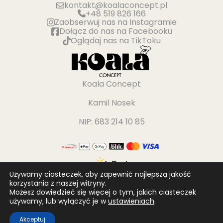
kontakt@koalaconcept.pl
+48 519 826 166
Zaobserwuj nas na Instagramie
Dołącz do nas na Facebooku
Oglądaj nas na TikToku
Koala Concept
Kamil Nosek
NIP: 683 214 10 85
Używamy ciasteczek, aby zapewnić najlepszą jakość
korzystania z naszej witryny.
Możesz dowiedzieć się więcej o tym, jakich ciasteczek
używamy, lub wyłączyć je w
ustawieniach
.
Akceptuj
Wszelkie prawa zastrzeżone © 2026