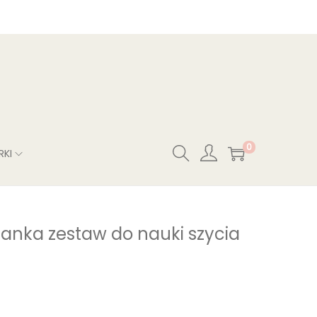
0
RKI
tanka zestaw do nauki szycia