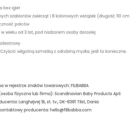
w
a bez igieł
d
nych szablonów zwierząt i 8 kolorowych wstążek (długość 110 cm
o
ęczność palców
n
i w wieku od 3 lat, pod nadzorem osoby dorosłej
a
u
poliestrowy
k
 Czyścić wilgotną szmatką z odrobiną mydła, jeśli to konieczne.
i
s
z
y
a w rejestrze znaków towarowych: FILIBABBA
c
osoba fizyczna lub firma): Scandinavian Baby Products ApS
i
centa: Langhøjvej 1B, st. tv., DK-8381 Tilst, Dania
a
s kontaktowy producenta:
hello@filibabba.com
F
o