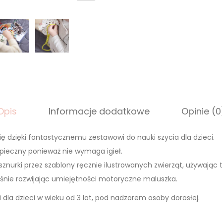
r
z
e
p
l
a
t
a
Opis
Informacje dodatkowe
Opinie (0
n
k
ię dzięki fantastycznemu zestawowi do nauki szycia dla dzieci.
a
pieczny ponieważ nie wymaga igieł.
z
sznurki przez szablony ręcznie ilustrowanych zwierząt, używając t
e
śnie rozwijając umiejętności motoryczne maluszka.
s
t
 dla dzieci w wieku od 3 lat, pod nadzorem osoby dorosłej.
a