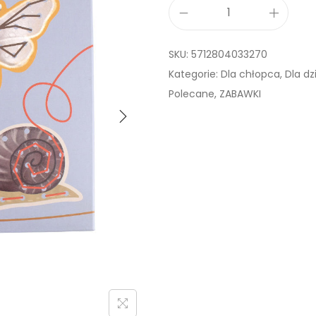
i
l
SKU:
5712804033270
o
Kategorie:
Dla chłopca
,
Dla dz
ś
Polecane
,
ZABAWKI
ć
F
i
l
i
b
a
b
b
a
P