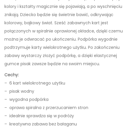
i
kolory i kształty magicznie się pojawiają, a po wyschnięciu
a
znikają. Dziecko będzie się świetnie bawić, odkrywając
t
kolorowy, bajkowy świat. Sześć zabawnych kart jest
K
połączonych w spiralnie oprawionej okładce, dzięki czemu
o
można je odwracać po ukończeniu. Podpórka wygodnie
l
podtrzymuje karty wielokrotnego użytku. Po zakończeniu
o
zabawy wystarczy złożyć podpórkę, a dzięki elastycznej
r
gumce pisak zawsze będzie na swoim miejscu.
o
w
Cechy:
a
– 6 kart wielokrotnego użytku
n
– pisak wodny
k
– wygodna podpórka
a
– oprawa spiralna z przerzucaniem stron
W
– idealnie sprawdza się w podróży
o
– kreatywna zabawa bez bałaganu