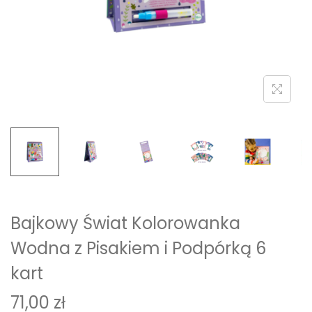
i
o
n
Bajkowy Świat Kolorowanka
Wodna z Pisakiem i Podpórką 6
kart
71,00
zł