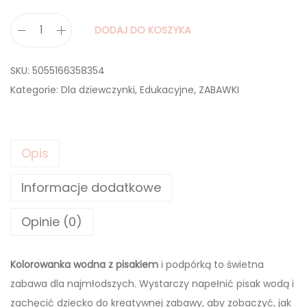
DODAJ DO KOSZYKA
i
l
SKU:
5055166358354
o
Kategorie:
Dla dziewczynki
,
Edukacyjne
,
ZABAWKI
ś
ć
B
Opis
a
j
Informacje dodatkowe
k
o
Opinie (0)
w
y
Kolorowanka wodna z pisakiem
i podpórką to świetna
Ś
zabawa dla najmłodszych. Wystarczy napełnić pisak wodą i
w
zachęcić dziecko do kreatywnej zabawy, aby zobaczyć, jak