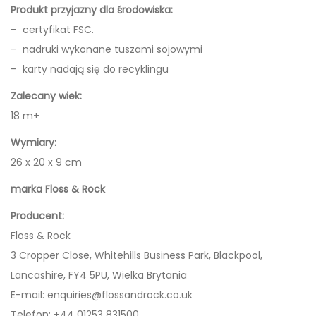
d
Produkt przyjazny dla środowiska:
n
– certyfikat FSC.
a
– nadruki wykonane tuszami sojowymi
z
– karty nadają się do recyklingu
P
Zalecany wiek:
i
18 m+
s
a
Wymiary:
k
26 x 20 x 9 cm
i
marka Floss & Rock
e
Producent:
m
Floss & Rock
i
3 Cropper Close, Whitehills Business Park, Blackpool,
P
Lancashire, FY4 5PU, Wielka Brytania
o
E-mail:
enquiries@flossandrock.co.uk
d
Telefon: +44 01253 831500