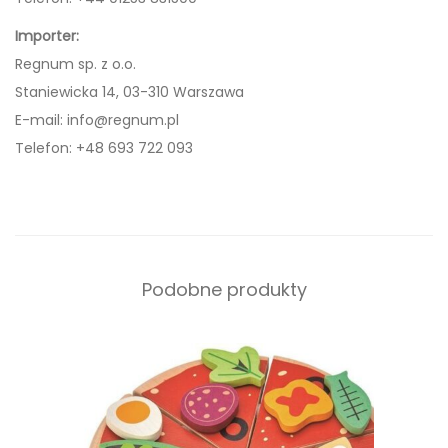
p
ó
Importer:
r
Regnum sp. z o.o.
k
Staniewicka 14, 03-310 Warszawa
ą
E-mail:
info@regnum.pl
6
Telefon: +48 693 722 093
k
a
r
t
Podobne produkty