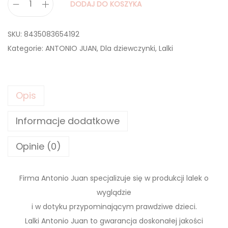
DODAJ DO KOSZYKA
i
l
SKU:
8435083654192
o
Kategorie:
ANTONIO JUAN
,
Dla dziewczynki
,
Lalki
ś
ć
A
Opis
N
T
Informacje dodatkowe
O
N
Opinie (0)
I
O
Firma Antonio Juan specjalizuje się w produkcji lalek o
J
wyglądzie
U
i w dotyku przypominającym prawdziwe dzieci.
A
Lalki Antonio Juan to gwarancja doskonałej jakości
N