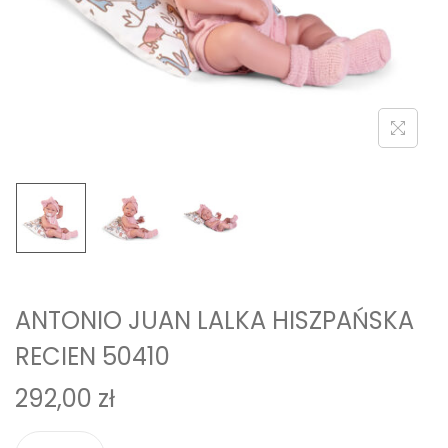
i
o
n
ANTONIO JUAN LALKA HISZPAŃSKA
RECIEN 50410
292,00
zł