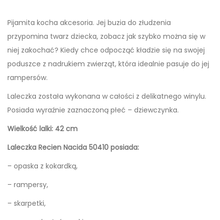
E
Pijamita kocha akcesoria. Jej buzia do złudzenia
C
przypomina twarz dziecka, zobacz jak szybko można się w
I
niej zakochać? Kiedy chce odpocząć kładzie się na swojej
E
poduszce z nadrukiem zwierząt, która idealnie pasuje do jej
N
rampersów.
5
0
Laleczka została wykonana w całości z delikatnego winylu.
4
Posiada wyraźnie zaznaczoną płeć – dziewczynka.
1
Wielkość lalki: 42 cm
0
Laleczka Recien Nacida 50410 posiada:
– opaska z kokardką,
– rampersy,
– skarpetki,