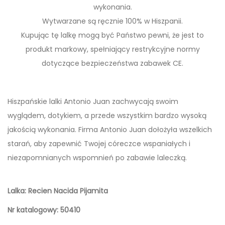
wykonania.
L
Wytwarzane są ręcznie 100% w Hiszpanii.
A
Kupując tę lalkę mogą być Państwo pewni, że jest to
L
produkt markowy, spełniający restrykcyjne normy
K
dotyczące bezpieczeństwa zabawek CE.
A
H
I
Hiszpańskie lalki Antonio Juan zachwycają swoim
S
wyglądem, dotykiem, a przede wszystkim bardzo wysoką
Z
jakością wykonania. Firma Antonio Juan dołożyła wszelkich
P
starań, aby zapewnić Twojej córeczce wspaniałych i
A
niezapomnianych wspomnień po zabawie laleczką.
Ń
S
Lalka: Recien Nacida Pijamita
K
A
Nr katalogowy: 50410
R