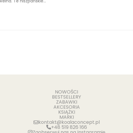
Reina. Te hiszpańskie…
e
2
d
/
o
2
n
0
2
4
NOWOŚCI
BESTSELLERY
ZABAWKI
AKCESORIA
KSIĄŻKI
MARKI
kontakt@koalaconcept.pl
+48 519 826 166
Zaobserwuj nas na Instagramie