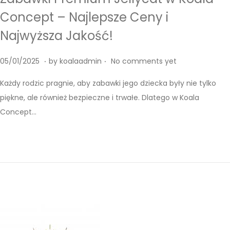
i
Concept – Najlepsze Ceny i
o
Najwyższa Jakość!
n
.
.
P
0
05/01/2025
by
koalaadmin
No comments yet
o
5
Każdy rodzic pragnie, aby zabawki jego dziecka były nie tylko
s
/
piękne, ale również bezpieczne i trwałe. Dlatego w Koala
t
0
Concept…
e
1
d
/
o
2
n
0
2
5