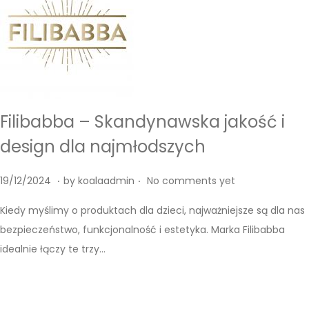
Filibabba – Skandynawska jakość i
design dla najmłodszych
.
.
P
1
19/12/2024
by
koalaadmin
No comments yet
o
9
Kiedy myślimy o produktach dla dzieci, najważniejsze są dla nas
s
/
bezpieczeństwo, funkcjonalność i estetyka. Marka Filibabba
t
1
idealnie łączy te trzy…
e
2
d
/
o
2