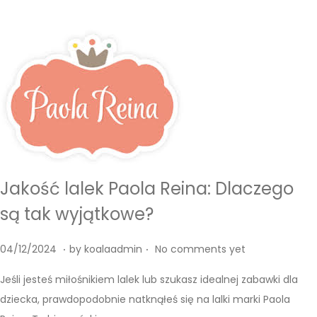
4
Jakość lalek Paola Reina: Dlaczego
są tak wyjątkowe?
.
.
P
0
04/12/2024
by
koalaadmin
No comments yet
o
4
Jeśli jesteś miłośnikiem lalek lub szukasz idealnej zabawki dla
s
/
dziecka, prawdopodobnie natknąłeś się na lalki marki Paola
t
1