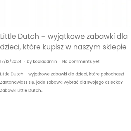
Little Dutch – wyjątkowe zabawki dla
dzieci, które kupisz w naszym sklepie
.
.
P
1
17/12/2024
by
koalaadmin
No comments yet
o
7
Little Dutch – wyjątkowe zabawki dla dzieci, które pokochasz!
s
/
Zastanawiasz się, jakie zabawki wybrać dla swojego dziecka?
t
1
Zabawki Little Dutch…
e
2
d
/
o
2
n
0
2