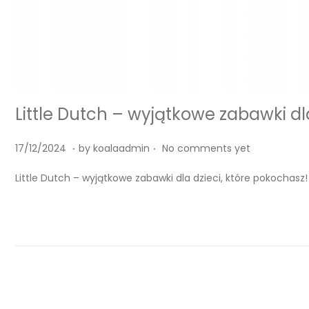
Little Dutch – wyjątkowe zabawki dl
.
.
P
1
17/12/2024
by
koalaadmin
No comments yet
o
7
Little Dutch – wyjątkowe zabawki dla dzieci, które pokochasz
s
/
t
1
e
2
d
/
o
2
n
0
2