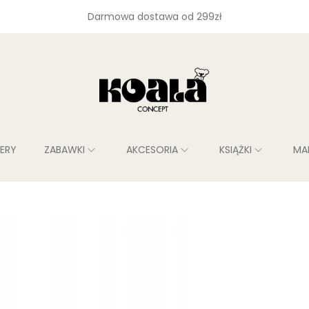
Darmowa dostawa od 299zł
LERY
ZABAWKI
AKCESORIA
KSIĄŻKI
MA