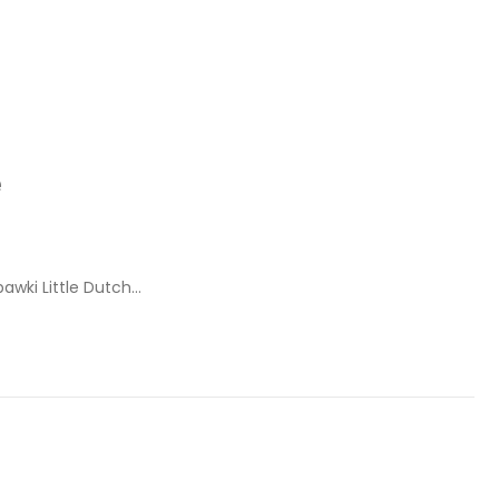
e
bawki Little Dutch…